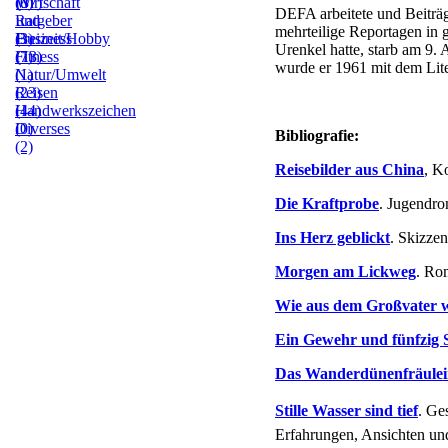
(0)
(37)
Wirtschaft
DEFA arbeitete und Beiträg
Ratgeber
und
mehrteilige Reportagen in g
(3)
Freizeit/Hobby
Business
Urenkel hatte, starb am 9. 
(7)
Fitness
(13)
wurde er 1961 mit dem Lit
(1)
Natur/Umwelt
(23)
Reisen
(44)
Handwerkszeichen
(0)
Diverses
Bibliografie:
(2)
Reisebilder aus China
, K
Die Kraftprobe
. Jugendro
Ins Herz geblickt
. Skizze
Morgen am Lickweg
. Ro
Wie aus dem Großvater 
Ein Gewehr und fünfzig 
Das Wanderdünenfräule
Stille Wasser sind tief
. Ge
Erfahrungen, Ansichten un