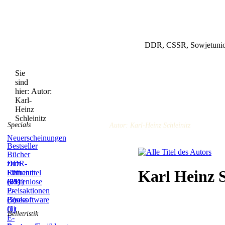
DDR, CSSR, Sowjetunion
Sie
sind
hier:
Autor:
Karl-
Heinz
Schleinitz
Specials
Autor: Karl-Heinz Schleinitz
Neuerscheinungen
Bestseller
Bücher
zum
DDR-
Karl Heinz S
Film
Literatur
Reihentitel
(59)
(831)
(21)
Kostenlose
E-
Preisaktionen
Books
(5)
Lesesoftware
(1)
für
Belletristik
E-