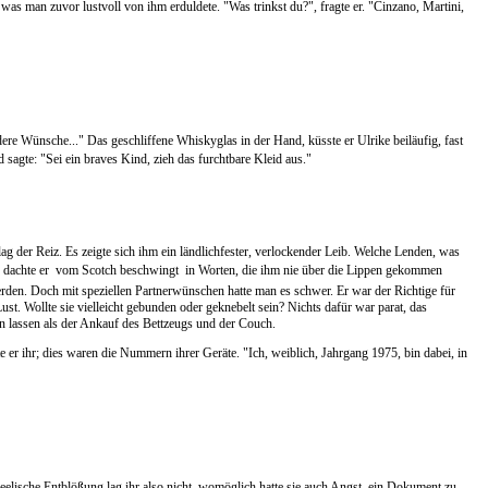
was man zuvor lustvoll von ihm erduldete. "Was trinkst du?", fragte er. "Cinzano, Martini,
ere Wünsche..." Das geschliffene Whiskyglas in der Hand, küsste er Ulrike beiläufig, fast
 sagte: "Sei ein braves Kind, zieh das furchtbare Kleid aus."
n lag der Reiz. Es zeigte sich ihm ein ländlichfester, verlockender Leib. Welche Lenden, was
, dachte er  vom Scotch beschwingt  in Worten, die ihm nie über die Lippen gekommen
erden. Doch mit speziellen Partnerwünschen hatte man es schwer. Er war der Richtige für
ust. Wollte sie vielleicht gebunden oder geknebelt sein? Nichts dafür war parat, das
n lassen als der Ankauf des Bettzeugs und der Couch.
e er ihr; dies waren die Nummern ihrer Geräte. "Ich, weiblich, Jahrgang 1975, bin dabei, in
elische Entblößung lag ihr also nicht, womöglich hatte sie auch Angst, ein Dokument zu