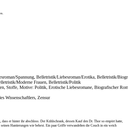
en.
besroman/Spannung, Belletristik/Liebesroman/Erotika, Belletristik/Biogra
letristik/Moderne Frauen, Belletristik/Politik
hemen, Stoffe, Motive: Politik, Erotische Liebesromane, Biografischer R
des Wissenschaftlers, Zensur
i, dass er hinter ihr abschloss. Der Kühlschrank, dessen Kauf den Dr. Thor so empört hatte,
te seinen Hantierungen wie behext. Ein paar Griffe verwandelten die Couch in ein weich