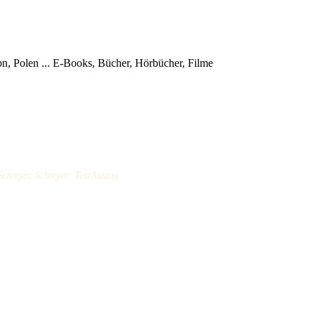
, Polen ...
E-Books, Bücher, Hörbücher, Filme
chreyer, Schreyer: TextAuszug