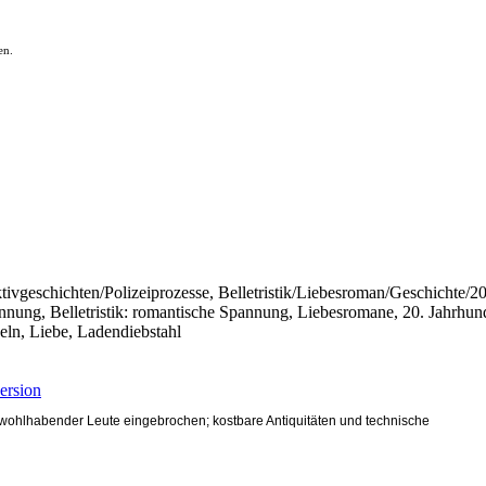
en.
ektivgeschichten/Polizeiprozesse, Belletristik/Liebesroman/Geschichte/
annung, Belletristik: romantische Spannung, Liebesromane, 20. Jahrhund
geln, Liebe, Ladendiebstahl
rsion
n wohlhabender Leute eingebrochen; kostbare Antiquitäten und technische