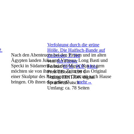
Verfolgung durch die grüne
2.
Hölle. Die Haifisch-Bande auf
Nach den Abenteuern bei den Piraten und im alten
Zeitreisen, 3. Teil
Ägypten landen Julia und Vanessa, Long Basti und
von:
Jan Flieger
Specki in Südamerika bei den Maya. Nur zu gern
Format:
EPub
,
PDF
,
Mobi
möchten sie von ihrer dritten Zeitreise das Original
Preis EBook:
4.99 €
einer Skulptur des Regengottes Chac mit nach Hause
Verlag:
EDITION digital
bringen. Ob ihnen das gelingt? …
mehr→
Sprache:
deutsch
Umfang:
ca. 78 Seiten