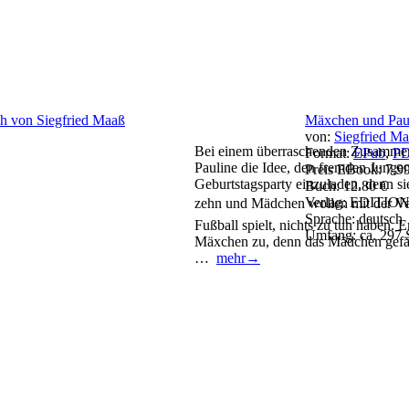
Mäxchen und Pau
von:
Siegfried M
Bei einem überraschenden Zusamme
Format:
EPub
,
P
Pauline die Idee, den fremden Jungen
Preis EBook:
7.9
Geburtstagsparty einzuladen, denn si
Buch:
12.80 €
Verlag:
EDITION 
zehn und Mädchen wollen mit der Ver
Sprache:
deutsch
Fußball spielt, nichts zu tun haben. E
Umfang:
ca. 297 
Mäxchen zu, denn das Mädchen gefäl
…
mehr→