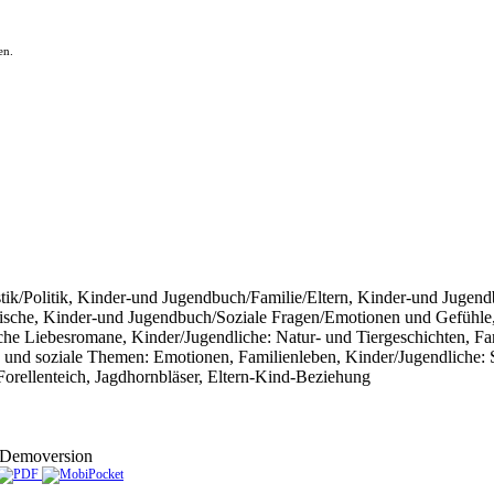
en.
tristik/Politik, Kinder-und Jugendbuch/Familie/Eltern, Kinder-und Jug
sche, Kinder-und Jugendbuch/Soziale Fragen/Emotionen und Gefühle, B
sische Liebesromane, Kinder/Jugendliche: Natur- und Tiergeschichten, F
he und soziale Themen: Emotionen, Familienleben, Kinder/Jugendliche
Forellenteich, Jagdhornbläser, Eltern-Kind-Beziehung
Demoversion