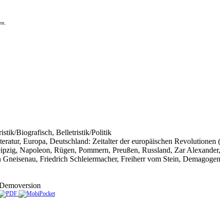
en.
istik/Biografisch, Belletristik/Politik
 Literatur, Europa, Deutschland: Zeitalter der europäischen Revolutionen
Leipzig, Napoleon, Rügen, Pommern, Preußen, Russland, Zar Alexander, 1
neisenau, Friedrich Schleiermacher, Freiherr vom Stein, Demagogen
Demoversion