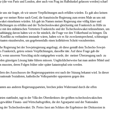
ge (die von Paris und London, aber auch von Prag im Halbdunkel gelassen werden) scharf
 uns nie fragte, ob wir unsere Verpflichtungen auch erfüllen würden. Es gab also keinen
age vor meiner Reise nach Genf, die französische Regierung zum ersten Male an uns mit
lowakei einnehmen würden. Ich gab im Namen meiner Regierung eine völlig klare und
flichtungen zu erfüllen und der Tschechoslowakei gleichzeitig mit Frankreich zu Hilfe zu
z mit den militärischen Vertretern Frankreichs und der Tschechoslowakei teilzunehmen, um
bhängig davon halten wir es für nützlich, die Frage vor den Völkerbund zu bringen. Da
n Konflikt zu verhindern imstande wären, halten wir es für zweckentsprechend, schleunigst
aaten einzuberufen, um gegebenenfalls einen kollektiven Schritt vorzubereiten.
he Regierung bei der Sowjetregierung angefragt, ob diese gemäß dem Tschecho-Sowjet-
ss Frankreich, getreu seinen Verpflichtungen, dasselbe täte. Auf diese Frage gab die
uld, wenn unserem Vorschlag nicht stattgegeben wurde, der  meiner Überzeugung nach  zu
ieden günstigen Lösung hätte führen müssen. Unglücklicherweise hat man andere Mittel und
 mussten, deren Folgen früher oder später katastrophal sein werden.
dern des Ausschusses der Regierungsparteien erst nach der Sitzung bekannt wird. In dieser
 nationale Sozialisten, katholische Volksparteiler opponieren gegen den
lanten aus anderen Regierungsparteien, brechen jeden Widerstand durch die offen
eien stattfindet, tagt in der Villa des Oberdirektors der größten tschechoslowakischen
sgewählter Finanz- und Wirtschaftsgrößen, die der Agrarpartei und der Nationalen
ng der Tschechoslowakei. Dr. Preiss fasst am Schluss die Ergebnisse der Diskussion in