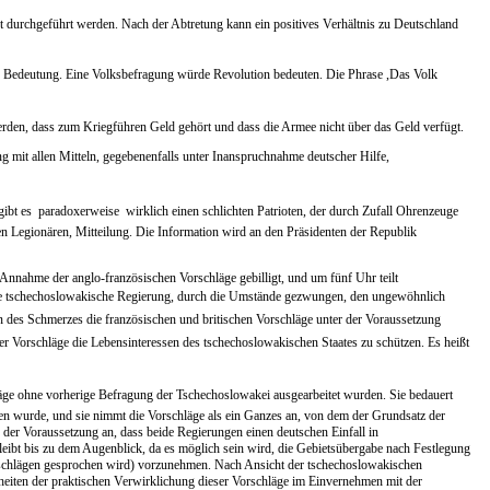
fort durchgeführt werden. Nach der Abtretung kann ein positives Verhältnis zu Deutschland
e Bedeutung. Eine Volksbefragung würde Revolution bedeuten. Die Phrase ,Das Volk
erden, dass zum Kriegführen Geld gehört und dass die Armee nicht über das Geld verfügt.
mit allen Mitteln, gegebenenfalls unter Inanspruchnahme deutscher Hilfe,
 gibt es  paradoxerweise  wirklich einen schlichten Patrioten, der durch Zufall Ohrenzeuge
lten Legionären, Mitteilung. Die Information wird an den Präsidenten der Republik
Annahme der anglo-französischen Vorschläge gebilligt, und um fünf Uhr teilt
e tschechoslowakische Regierung, durch die Umstände gezwungen, den ungewöhnlich
n des Schmerzes die französischen und britischen Vorschläge unter der Voraussetzung
 Vorschläge die Lebensinteressen des tschechoslowakischen Staates zu schützen. Es heißt
läge ohne vorherige Befragung der Tschechoslowakei ausgearbeitet wurden. Sie bedauert
en wurde, und sie nimmt die Vorschläge als ein Ganzes an, von dem der Grundsatz der
 der Voraussetzung an, dass beide Regierungen einen deutschen Einfall in
eibt bis zu dem Augenblick, da es möglich sein wird, die Gebietsübergabe nach Festlegung
rschlägen gesprochen wird) vorzunehmen. Nach Ansicht der tschechoslowakischen
lheiten der praktischen Verwirklichung dieser Vorschläge im Einvernehmen mit der