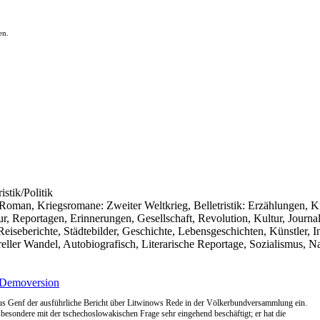
en.
istik/Politik
er Roman, Kriegsromane: Zweiter Weltkrieg, Belletristik: Erzählungen, K
ur, Reportagen, Erinnerungen, Gesellschaft, Revolution, Kultur, Journal
seberichte, Städtebilder, Geschichte, Lebensgeschichten, Künstler, I
ureller Wandel, Autobiografisch, Literarische Reportage, Sozialismus, N
Demoversion
t aus Genf der ausführliche Bericht über Litwinows Rede in der Völkerbundversammlung ein.
esondere mit der tschechoslowakischen Frage sehr eingehend beschäftigt; er hat die