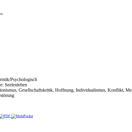
en.
tristik/Psychologisch
ve: Seelenleben
nismus, Gesellschaftskritik, Hoffnung, Individualismus, Konflikt, Men
rstörung