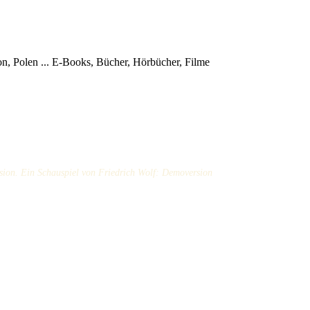
, Polen ...
E-Books, Bücher, Hörbücher, Filme
ion. Ein Schauspiel von Friedrich Wolf: Demoversion