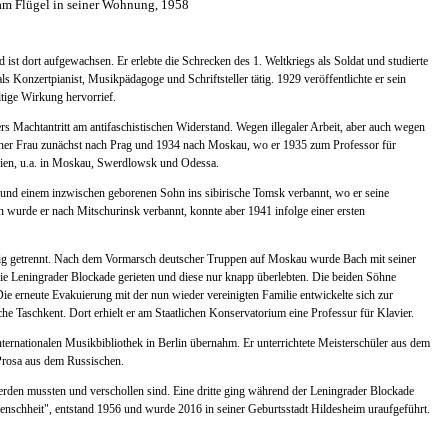
am Flügel in seiner Wohnung, 1958
t dort aufgewachsen. Er erlebte die Schrecken des 1. Weltkriegs als Soldat und studierte
 Konzertpianist, Musikpädagoge und Schriftsteller tätig. 1929 veröffentlichte er sein
ltige Wirkung hervorrief.
lers Machtantritt am antifaschistischen Widerstand. Wegen illegaler Arbeit, aber auch wegen
seiner Frau zunächst nach Prag und 1934 nach Moskau, wo er 1935 zum Professor für
rien, u.a. in Moskau, Swerdlowsk und Odessa.
 und einem inzwischen geborenen Sohn ins sibirische Tomsk verbannt, wo er seine
in wurde er nach Mitschurinsk verbannt, konnte aber 1941 infolge einer ersten
eilig getrennt. Nach dem Vormarsch deutscher Truppen auf Moskau wurde Bach mit seiner
die Leningrader Blockade gerieten und diese nur knapp überlebten. Die beiden Söhne
e erneute Evakuierung mit der nun wieder vereinigten Familie entwickelte sich zur
e Taschkent. Dort erhielt er am Staatlichen Konservatorium eine Professur für Klavier.
ternationalen Musikbibliothek in Berlin übernahm. Er unterrichtete Meisterschüler aus dem
 Prosa aus dem Russischen.
rden mussten und verschollen sind. Eine dritte ging während der Leningrader Blockade
 Menschheit", entstand 1956 und wurde 2016 in seiner Geburtsstadt Hildesheim uraufgeführt.