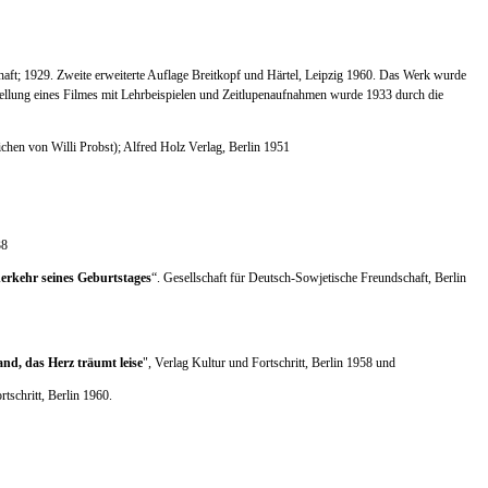
aft; 1929. Zweite erweiterte Auflage Breitkopf und Härtel, Leipzig 1960. Das Werk wurde
stellung eines Filmes mit Lehrbeispielen und Zeitlupenaufnahmen wurde 1933 durch die
ichen von Willi Probst); Alfred Holz Verlag, Berlin 1951
38
erkehr seines Geburtstages
“. Gesellschaft für Deutsch-Sowjetische Freundschaft, Berlin
and, das Herz träumt leise
", Verlag Kultur und Fortschritt, Berlin 1958 und
rtschritt, Berlin 1960.