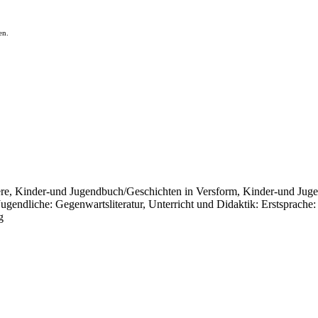
en.
e, Kinder-und Jugendbuch/Geschichten in Versform, Kinder-und Jug
gendliche: Gegenwartsliteratur, Unterricht und Didaktik: Erstsprach
g