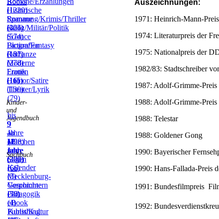
Romane/Erzählungen
Books
Auszeichnungen:
(1220)
Historische
1971: Heinrich-Mann-Preis 
Romane
Spannung/Krimis/Thriller
(405)
(324)
Krieg/Militär/Politik
1974: Literaturpreis der F
(574)
Science
Fiction/Fantasy
Biografien
1975: Nationalpreis der DD
(137)
(181)
Romanze
(278)
Moderne
1982/83: Stadtschreiber v
Frauen
Erotik
(115)
(16)
Humor/Satire
1987: Adolf-Grimme-Preis 
(130)
Theater/Lyrik
(79)
1988: Adolf-Grimme-Preis 
Kinder-
und
bis
1988: Telestar
Jugendbuch
9
9
–
Jahre
ab
1988: Goldener Gong
11
(198)
12
Märchen
Jahre
Jahre
und
1990: Bayerischer Fernsehp
Sachbuch
(272)
(306)
Sagen
Kalender
(66)
1990: Hans-Fallada-Preis 
(5)
Mecklenburg-
Vorpommern
Geschichte
1991: Bundesfilmpreis  Fi
(36)
(70)
Pädagogik
(4)
eBook
1992: Bundesverdienstkre
Publishing
Kunst/Kultur