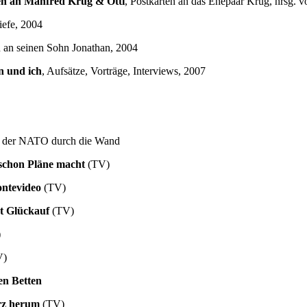
en an Manfred Krug & Otti
, Postkarten an das Ehepaar Krug, hrsg.
iefe, 2004
n an seinen Sohn Jonathan, 2004
n und ich
, Aufsätze, Vorträge, Interviews, 2007
t der NATO durch die Wand
schon Pläne macht
(TV)
ntevideo
(TV)
t Glückauf
(TV)
)
V)
en Betten
z herum
(TV)