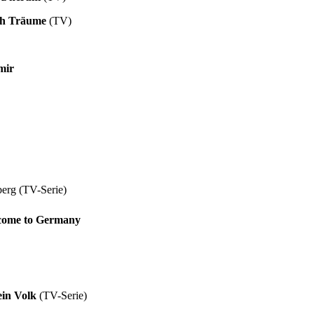
ch Träume
(TV)
 mir
berg (TV-Serie)
lcome to Germany
ein Volk
(TV-Serie)