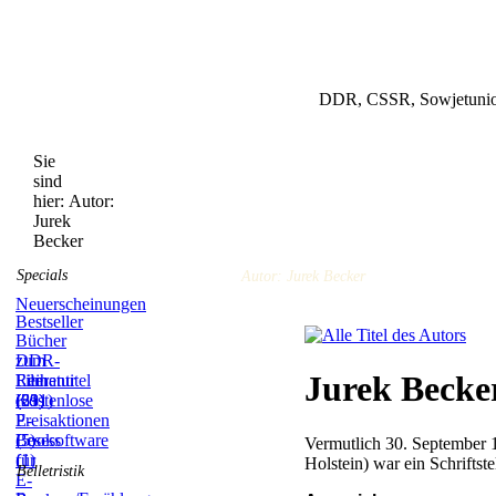
DDR, CSSR, Sowjetunion
Sie
sind
hier:
Autor:
Jurek
Becker
Specials
Autor: Jurek Becker
Neuerscheinungen
Bestseller
Bücher
zum
DDR-
Jurek Becke
Film
Literatur
Reihentitel
(59)
(831)
(21)
Kostenlose
E-
Preisaktionen
Books
(5)
Lesesoftware
Vermutlich 30. September 
(1)
für
Holstein) war ein Schrifts
Belletristik
E-