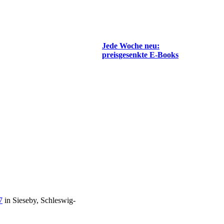
Jede Woche neu:
preisgesenkte E-Books
7
in Sieseby, Schleswig-