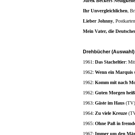
Jurek Beckers Neuigkeit
Ihr Unvergleichlichen
, Br
Lieber Johnny
, Postkarte
Mein Vater, die Deutsche
Drehbücher (Auswahl)
1961:
Das Stacheltier
: Mi
1962:
Wenn ein Marquis 
1962:
Komm mit nach Mo
1962:
Guten Morgen heiß
1963:
Gäste im Haus
(TV
1964:
Zu viele Kreuze
(T
1965:
Ohne Paß in fremd
1967:
Immer um den Mär