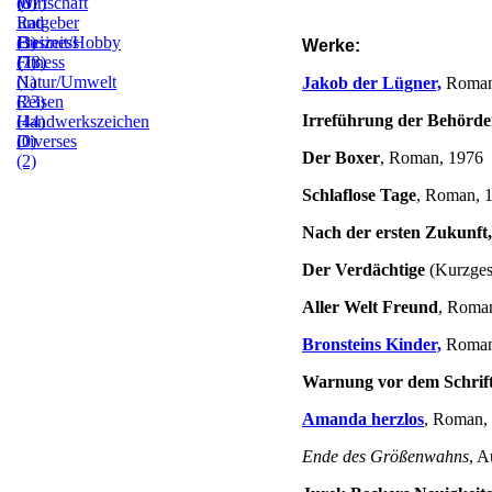
(0)
(37)
Wirtschaft
Ratgeber
und
(3)
Freizeit/Hobby
Business
Werke:
(7)
Fitness
(13)
(1)
Natur/Umwelt
Jakob der Lügner,
Roman
(23)
Reisen
Irreführung der Behörd
(44)
Handwerkszeichen
(0)
Diverses
Der Boxer
, Roman, 1976
(2)
Schlaflose Tage
, Roman, 
Nach der ersten Zukunft,
Der Verdächtige
(Kurzges
Aller Welt Freund
, Roma
Bronsteins Kinder,
Roman
Warnung vor dem Schrifts
Amanda herzlos
, Roman,
Ende des Größenwahns
, A