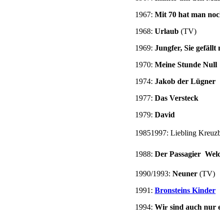
1967:
Mit 70 hat man no
1968:
Urlaub
(TV)
1969:
Jungfer, Sie gefällt
1970:
Meine Stunde Null
1974:
Jakob der Lügner
1977:
Das Versteck
1979:
David
19851997: Liebling Kreuz
1988:
Der Passagier  We
1990/1993:
Neuner
(TV)
1991:
Bronsteins Kinder
1994:
Wi
sind auch nur 
r