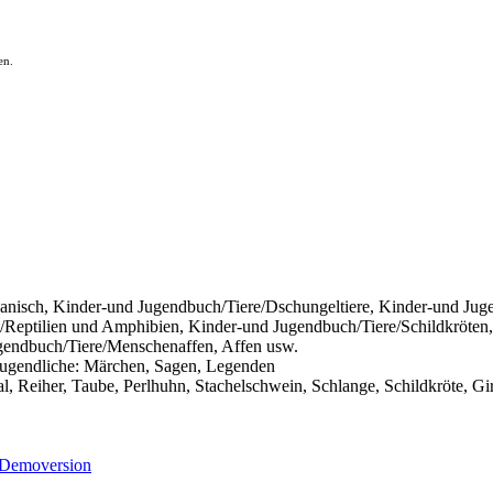
en.
nisch, Kinder-und Jugendbuch/Tiere/Dschungeltiere, Kinder-und Jug
/Reptilien und Amphibien, Kinder-und Jugendbuch/Tiere/Schildkröten
gendbuch/Tiere/Menschenaffen, Affen usw.
/Jugendliche: Märchen, Sagen, Legenden
Reiher, Taube, Perlhuhn, Stachelschwein, Schlange, Schildkröte, Giraf
Demoversion