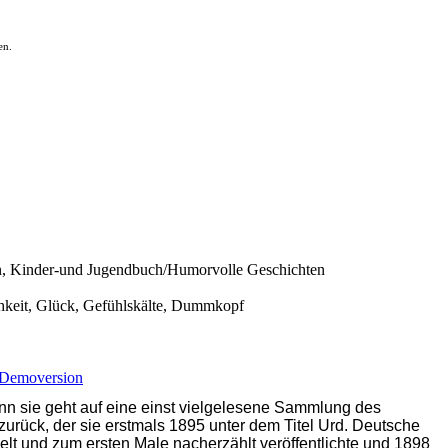
en.
n, Kinder-und Jugendbuch/Humorvolle Geschichten
chkeit, Glück, Gefühlskälte, Dummkopf
Demoversion
enn sie geht auf eine einst vielgelesene Sammlung des
zurück, der sie erstmals 1895 unter dem Titel Urd. Deutsche
und zum ersten Male nacherzählt veröffentlichte und 1898