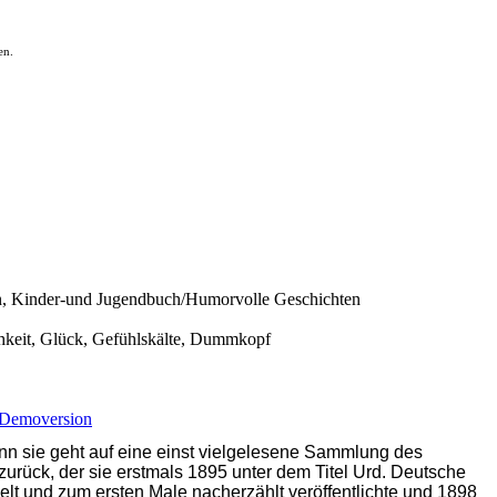
en.
n, Kinder-und Jugendbuch/Humorvolle Geschichten
chkeit, Glück, Gefühlskälte, Dummkopf
Demoversion
enn sie geht auf eine einst vielgelesene Sammlung des
zurück, der sie erstmals 1895 unter dem Titel Urd. Deutsche
und zum ersten Male nacherzählt veröffentlichte und 1898