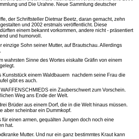
mmlung und Die Urahne. Neue Sammlung deutscher
fe, der Schriftsteller Dietmar Beetz, daran gemacht, zehn
gestalten und 2002 erstmals veröffentlicht. Diese
ürften einem bekannt vorkommen, andere nicht - präsentiert
nend und humorvoll.
einzige Sohn seiner Mutter, auf Brautschau. Allerdings
.
wahrsten Sinne des Wortes eiskalte Gräfin von einem
gelegt.
Kunststück einem Waldbauern  nachdem seine Frau die
ufel gibt es auch.
ES WAFFENSCHMIEDS ein Zauberschwert zum Vorschein.
hrlichen Weg ans Ende der Welt.
Brüder aus einem Dorf, die in die Welt hinaus müssen.
te aber scheinbar ein Dummkopf.
für einen armen, gequälten Jungen doch noch eine
n hat.
kranke Mutter. Und nur ein ganz bestimmtes Kraut kann