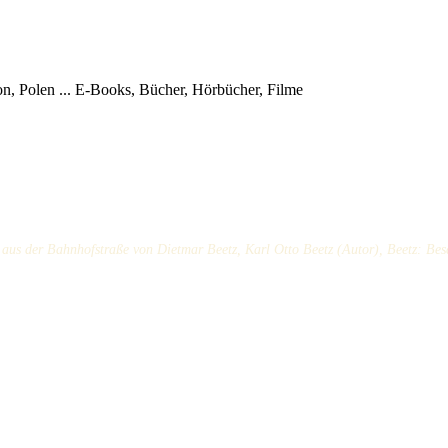
, Polen ...
E-Books, Bücher, Hörbücher, Filme
aus der Bahnhofstraße von Dietmar Beetz, Karl Otto Beetz (Autor), Beetz: Bes