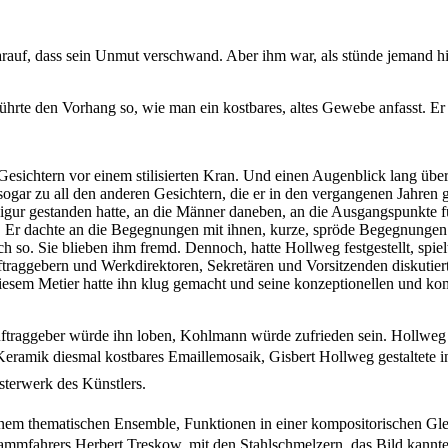
rauf, dass sein Unmut verschwand. Aber ihm war, als stünde jemand hi
rührte den Vorhang so, wie man ein kostbares, altes Gewebe anfasst. Er
Gesichtern vor einem stilisierten Kran. Und einen Augenblick lang über
sogar zu all den anderen Gesichtern, die er in den vergangenen Jahren 
Figur gestanden hatte, an die Männer daneben, an die Ausgangspunkte f
ein. Er dachte an die Begegnungen mit ihnen, kurze, spröde Begegnunge
 so. Sie blieben ihm fremd. Dennoch, hatte Hollweg festgestellt, spiel
raggebern und Werkdirektoren, Sekretären und Vorsitzenden diskutiert
diesem Metier hatte ihn klug gemacht und seine konzeptionellen und k
 Auftraggeber würde ihn loben, Kohlmann würde zufrieden sein. Hollweg
Keramik diesmal kostbares Emaillemosaik, Gisbert Hollweg gestaltete i
terwerk des Künstlers.
nem thematischen Ensemble, Funktionen in einer kompositorischen Glei
fahrers Herbert Treskow, mit den Stahlschmelzern  das Bild kannten s