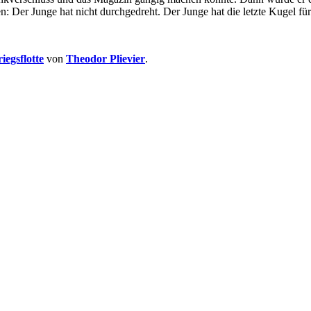
 Der Junge hat nicht durchgedreht. Der Junge hat die letzte Kugel für 
egsflotte
von
Theodor Plievier
.