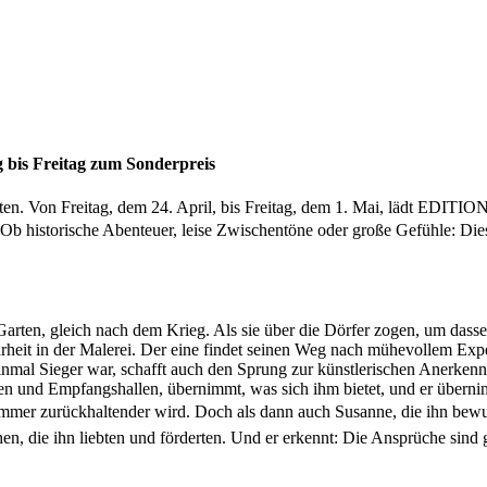
g bis Freitag zum Sonderpreis
n. Von Freitag, dem 24. April, bis Freitag, dem 1. Mai, lädt EDITION d
Ob historische Abenteuer, leise Zwischentöne oder große Gefühle: Dies
arten, gleich nach dem Krieg. Als sie über die Dörfer zogen, um das
rheit in der Malerei. Der eine findet seinen Weg nach mühevollem Expe
einmal Sieger war, schafft auch den Sprung zur künstlerischen Anerkennu
en und Empfangshallen, übernimmt, was sich ihm bietet, und er übernim
u immer zurückhaltender wird. Doch als dann auch Susanne, die ihn bew
en, die ihn liebten und förderten. Und er erkennt: Die Ansprüche sind