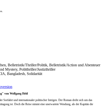
en.
chen, Belletristik/Thriller/Politik, Belletristik/Action und Abenteuer
Mystery, Politthriller/Justizthriller
, Bangladesh, Solidarität
version
ong" von Wolfgang Held
der Seefahrt und internationaler politischer Intrigen. Der Roman dreht sich um das
hittagong ist. Doch die Reise nimmt eine unerwartete Wendung, als der Kapitän die