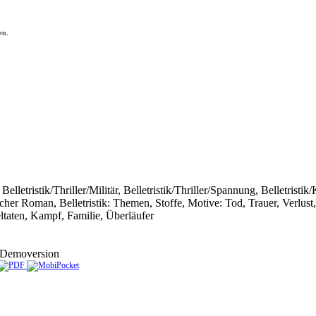
en.
Belletristik/Thriller/Militär, Belletristik/Thriller/Spannung, Belletristik
scher Roman, Belletristik: Themen, Stoffe, Motive: Tod, Trauer, Verlu
ltaten, Kampf, Familie, Überläufer
Demoversion