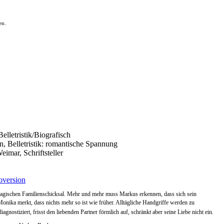
en.
elletristik/Biografisch
an, Belletristik: romantische Spannung
imar, Schriftsteller
version
 tragischen Familienschicksal. Mehr und mehr muss Markus erkennen, dass sich sein
Monika merkt, dass nichts mehr so ist wie früher. Alltägliche Handgriffe werden zu
nostiziert, frisst den liebenden Partner förmlich auf, schränkt aber seine Liebe nicht ein.