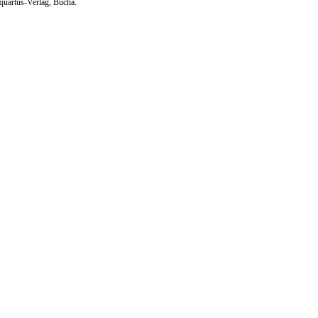
quartus-Verlag, Bucha.