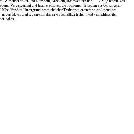
en, Wissenschaftlern und Künstlern, Arbeitern, Handwerkern und LPG-Mitgliedern, von
wobener Vergangenheit und lesen erschüttert die nüchternen Tatsachen aus der jüngeren
lbe. Vor dem Hintergrund geschichtlicher Traditionen entsteht so ein lebendiger
in den letzten dreißig Jahren in diesen wirtschaftlich früher meist vernachlässigten
ogen haben.