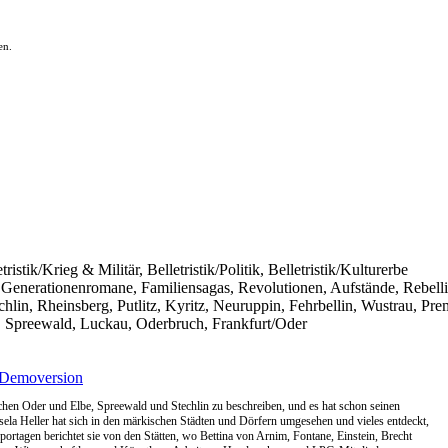
en.
ristik/Krieg & Militär, Belletristik/Politik, Belletristik/Kulturerbe
s, Generationenromane, Familiensagas, Revolutionen, Aufstände, Rebel
hlin, Rheinsberg, Putlitz, Kyritz, Neuruppin, Fehrbellin, Wustrau, Pre
, Spreewald, Luckau, Oderbruch, Frankfurt/Oder
Demoversion
hen Oder und Elbe, Spreewald und Stechlin zu beschreiben, und es hat schon seinen
sela Heller hat sich in den märkischen Städten und Dörfern umgesehen und vieles entdeckt,
ortagen berichtet sie von den Stätten, wo Bettina von Arnim, Fontane, Einstein, Brecht