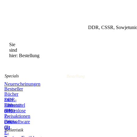
DDR, CSSR, Sowjetunion
Sie
sind
hier:
Bestellung
Specials
Bestellung
Neuerscheinungen
Bestseller
Bücher
zum
DDR-
Film
Literatur
Reihentitel
(59)
(831)
(21)
Kostenlose
E-
Preisaktionen
Books
(10)
Lesesoftware
(1)
für
Belletristik
E-