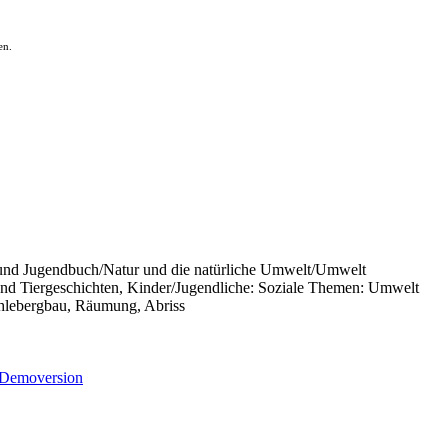
en.
und Jugendbuch/Natur und die natürliche Umwelt/Umwelt
und Tiergeschichten, Kinder/Jugendliche: Soziale Themen: Umwelt
hlebergbau, Räumung, Abriss
Demoversion