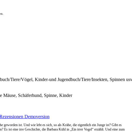
en.
uch/Tiere/Vögel, Kinder-und Jugendbuch/Tiere/Insekten, Spinnen u
ße Mäuse, Schäferhund, Spinne, Kinder
Rezensionen
Demoversion
e geworden ist. Und wie lebt es sich, so als Krähe, die eigentlich ein Junge ist? Gibt es
Es ist eine irre Geschichte, die Barbara Kühl in „Ein irrer Vogel“ erzählt. Und eine zum