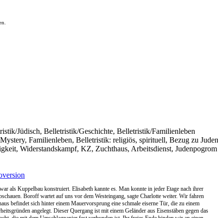
en.
ristik/Jüdisch, Belletristik/Geschichte, Belletristik/Familienleben
tery, Familienleben, Belletristik: religiös, spirituell, Bezug zu Jud
osigkeit, Widerstandskampf, KZ, Zuchthaus, Arbeitsdienst, Judenpogrom
version
ar als Kuppelbau konstruiert. Elisabeth kannte es. Man konnte in jeder Etage nach ihrer
bschauen. Boroff wartet auf uns vor dem Westeingang, sagte Charlotte weiter. Wir fahren
aus befindet sich hinter einem Mauervorsprung eine schmale eiserne Tür, die zu einem
herheitsgründen angelegt. Dieser Quergang ist mit einem Geländer aus Eisenstäben gegen das