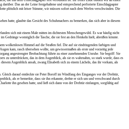
acht, die mit dem Umschlagpapier fest verbunden ist. Ihr freies Ende binden wir an einen
 darüber. Das an der Leine festgehaltene und entsprechend perforierte Einschlagpapier
rlotte plötzlich mit leiser Stimme, wir müssen sofort nach dem Werfen verschwinden. Die
esehen hatte, glaubte das Gesicht des Schuhmachers zu bemerken, das sich aber in diesem
anden sich mit einem Male mitten im dichtesten Menschengewühl. Es war häufig nicht
 im Gedränge womöglich die Tasche, die sie fest an den Henkeln hielt, abreißen könnte.
nem wolkenlosen Himmel auf die Straßen fiel. Die auf sie eindringenden farbigen und
or Augen kam, rasch übersehen wollte, um gewissermaßen als erste und vorzeitig jede
rgang angestrengter Beobachtung führte zu einer zunehmenden Unruhe. Sie begriff: Sie
örpers zu unterdrücken, das in dem Augenblick, als sie es wahrnahm, so stark wurde, dass es
in diesem Augenblick ansah, zwang Elisabeth sich zu einem Lächeln, das ihr vorkam, als
en. Gleich darauf entdeckte sie Peter Boroff im Windfang des Einganges vor der Drehtür,
nblick, als er bemerkte, dass sie ihn erkannte, drehte er sich um und verschwand durch
harlotte ihn gesehen hatte, und ließ sich dann von der Drehtür einfangen, sorgfältig auf