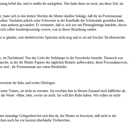
hnung befiel ihn, und er mußte ihr nachgehen. Was hatte denn sie noch, um diese Zeit, im
r, hatte sich in den letzten Wochen die Mutter darüber beklagt, daß ihr im Portemonnaie
gesehen. Nachdem jedoch seine Schwester in der Kaufhalle die Schokolade gestohlen hatte,
n zum anderen gewandert. Er vermutete, daß es sich nur um Pfennigbeträge handelte, dieses
sich selber hundertprozentig wissen, war in dieser Beziehung sauber.
er glaubte, sein detektivischer Spürsinn nicht trog und er sie auf frischer Tat überraschte
ien, im Nachthemd. Nur das Licht der Stehlampe in der Sesselecke funzelte. Dennoch war
asche, in der die Mutter Papiere des täglichen Bedarfs aufbewahrte, ihren Personalausweis,
s und - ihr Portemonnaie aus rotem Rindsleder.
versetzte ihr links und rechts Ohrfeigen.
kt unter Tränen, sie nicht zu verraten. Sie erschien ihm in diesem Zustand noch häßlicher als
 Worte: »Bitte, bitte, wecke sie nicht. Sie will ihre Ruhe haben. Wir sollen sie nicht
ne einmalige Gelegenheit bot sich ihm da, der Mutter zu beweisen, daß nicht er der
üchen noch bis vor kurzem überhäufte Töchterchen.