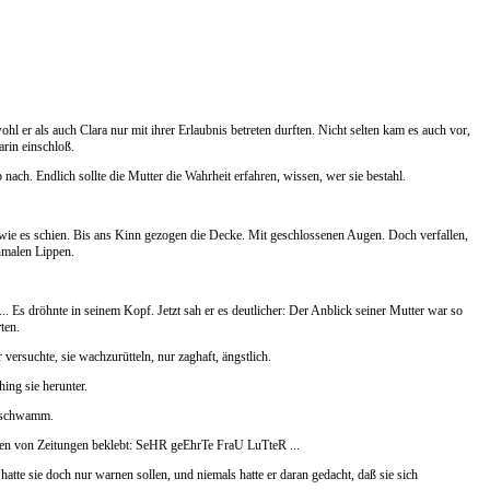
hl er als auch Clara nur mit ihrer Erlaubnis betreten durften. Nicht selten kam es auch vor,
arin einschloß.
nach. Endlich sollte die Mutter die Wahrheit erfahren, wissen, wer sie bestahl.
h, wie es schien. Bis ans Kinn gezogen die Decke. Mit geschlossenen Augen. Doch verfallen,
hmalen Lippen.
.. Es dröhnte in seinem Kopf. Jetzt sah er es deutlicher: Der Anblick seiner Mutter war so
ten.
versuchte, sie wachzurütteln, nur zaghaft, ängstlich.
ing sie herunter.
e schwamm.
ilen von Zeitungen beklebt: SeHR geEhrTe FraU LuTteR ...
 hatte sie doch nur warnen sollen, und niemals hatte er daran gedacht, daß sie sich