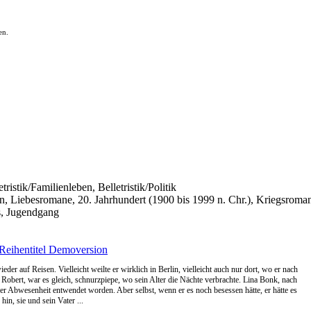
en.
ristik/Familienleben, Belletristik/Politik
ben, Liebesromane, 20. Jahrhundert (1900 bis 1999 n. Chr.), Kriegsroma
, Jugendgang
Reihentitel
Demoversion
der auf Reisen. Vielleicht weilte er wirklich in Berlin, vielleicht auch nur dort, wo er nach
 Robert, war es gleich, schnurzpiepe, wo sein Alter die Nächte verbrachte. Lina Bonk, nach
er Abwesenheit entwendet worden. Aber selbst, wenn er es noch besessen hätte, er hätte es
in, sie und sein Vater ...