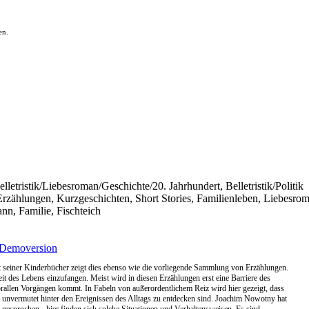
en.
elletristik/Liebesroman/Geschichte/20. Jahrhundert, Belletristik/Politik
k: Erzählungen, Kurzgeschichten, Short Stories, Familienleben, Liebesro
nn, Familie, Fischteich
Demoversion
tät seiner Kinderbücher zeigt dies ebenso wie die vorliegende Sammlung von Erzählungen.
 des Lebens einzufangen. Meist wird in diesen Erzählungen erst eine Barriere des
rallen Vorgängen kommt. In Fabeln von außerordentlichem Reiz wird hier gezeigt, dass
rn unvermutet hinter den Ereignissen des Alltags zu entdecken sind. Joachim Nowotny hat