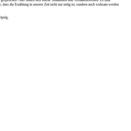
gesprochen - hier finden sich solche Situationen und Verhaltensweisen. Es sind
dass die Erzählung in unserer Zeit nicht nur nötig ist, sondern auch wirksam werden
eipzig.