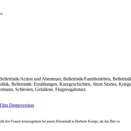
en.
Belletristik/Action und Abenteuer, Belletristik/Familienleben, Belletristi
litik, Belletristik: Erzählungen, Kurzgeschichten, Short Stories, Krie
ermann, Schlesien, Gefallene, Flugzeugabsturz
Film
Demoversion
ohl drei Frauen kennengelernt bei jenem Heiratsball in Herberts Kneipe, als das Bier so