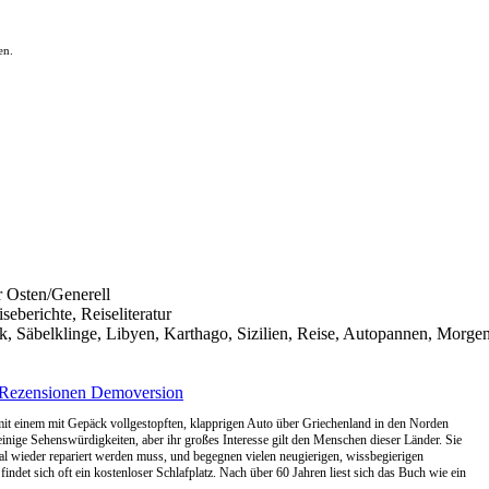
en.
r Osten/Generell
eberichte, Reiseliteratur
, Säbelklinge, Libyen, Karthago, Sizilien, Reise, Autopannen, Morgen
Rezensionen
Demoversion
mit einem mit Gepäck vollgestopften, klapprigen Auto über Griechenland in den Norden
inige Sehenswürdigkeiten, aber ihr großes Interesse gilt den Menschen dieser Länder. Sie
al wieder repariert werden muss, und begegnen vielen neugierigen, wissbegierigen
ndet sich oft ein kostenloser Schlafplatz. Nach über 60 Jahren liest sich das Buch wie ein