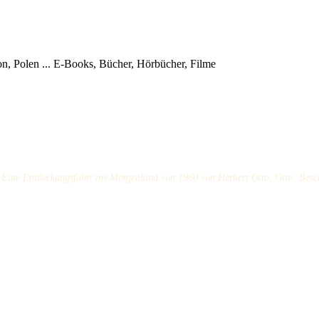
, Polen ...
E-Books, Bücher, Hörbücher, Filme
Eine Entdeckungsfahrt ins Morgenland von 1960 von Herbert Otto, Otto: Besc