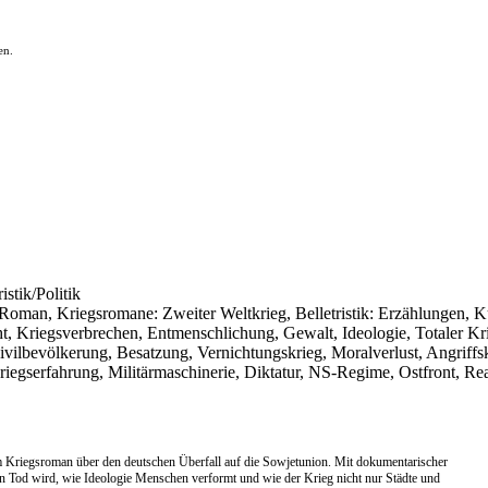
en.
istik/Politik
er Roman, Kriegsromane: Zweiter Weltkrieg, Belletristik: Erzählungen, K
, Kriegsverbrechen, Entmenschlichung, Gewalt, Ideologie, Totaler Krie
vilbevölkerung, Besatzung, Vernichtungskrieg, Moralverlust, Angriff
Kriegserfahrung, Militärmaschinerie, Diktatur, NS-Regime, Ostfront, Rea
 Kriegsroman über den deutschen Überfall auf die Sowjetunion. Mit dokumentarischer
hlen Tod wird, wie Ideologie Menschen verformt und wie der Krieg nicht nur Städte und