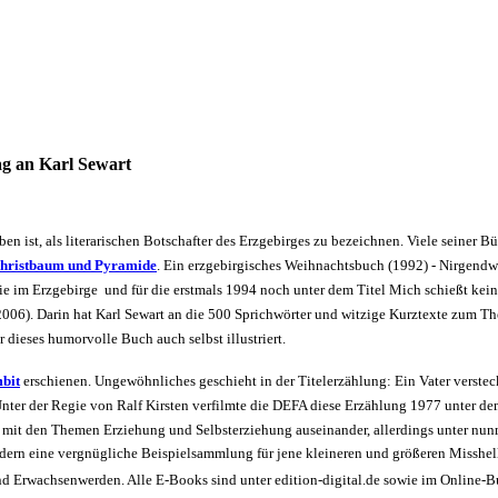
ag an Karl Sewart
rben ist, als literarischen Botschafter des Erzgebirges zu bezeichnen. Viele seiner 
hristbaum und Pyramide
. Ein erzgebirgisches Weihnachtsbuch (1992) - Nirgend
m Erzgebirge  und für die erstmals 1994 noch unter dem Titel Mich schießt keiner
 (2006). Darin hat Karl Sewart an die 500 Sprichwörter und witzige Kurztexte zum 
dieses humorvolle Buch auch selbst illustriert.
bit
 erschienen. Ungewöhnliches geschieht in der Titelerzählung: Ein Vater verste
nter der Regie von Ralf Kirsten verfilmte die DEFA diese Erzählung 1977 unter dem 
t mit den Themen Erziehung und Selbsterziehung auseinander, allerdings unter nun
ndern eine vergnügliche Beispielsammlung für jene kleineren und größeren Misshe
und Erwachsenwerden. Alle E-Books sind unter edition-digital.de sowie im Online-