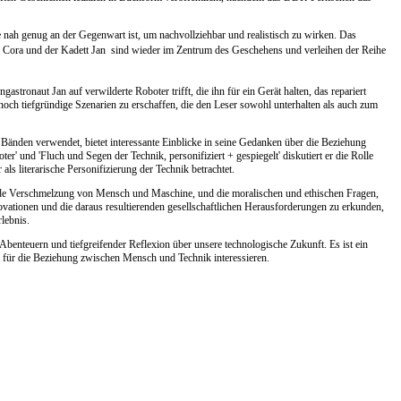
ie nah genug an der Gegenwart ist, um nachvollziehbar und realistisch zu wirken. Das
n Cora und der Kadett Jan  sind wieder im Zentrum des Geschehens und verleihen der Reihe
gastronaut Jan auf verwilderte Roboter trifft, die ihn für ein Gerät halten, das repariert
och tiefgründige Szenarien zu erschaffen, die den Leser sowohl unterhalten als auch zum
er Bänden verwendet, bietet interessante Einblicke in seine Gedanken über die Beziehung
' und 'Fluch und Segen der Technik, personifiziert + gespiegelt' diskutiert er die Rolle
als literarische Personifizierung der Technik betrachtet.
nde Verschmelzung von Mensch und Maschine, und die moralischen und ethischen Fragen,
novationen und die daraus resultierenden gesellschaftlichen Herausforderungen zu erkunden,
lebnis.
Abenteuern und tiefgreifender Reflexion über unsere technologische Zukunft. Es ist ein
h für die Beziehung zwischen Mensch und Technik interessieren.