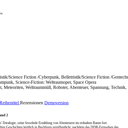
en.
tristik/Science Fiction /Cyberpunk, Belletristik/Science Fiction /Gente
teampunk, Science-Fiction: Weltraumoper, Space Opera
nt, Meteoriten, Weltraummüll, Roboter, Abenteuer, Spannung, Technik,
Reihentitel
Rezensionen
Demoversion
Band 2
en'-Tetralogie, seine fesselnde Erzählung von Abenteuern im erdnahen Raum fort.
haften Geschichten letztlich in Buchform veröffentlicht, nachdem das DDR-Fernsehen das