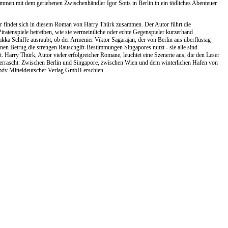
mmen mit dem geriebenen Zwischenhändler Igor Sotis in Berlin in ein tödliches Abenteuer
her findet sich in diesem Roman von Harry Thürk zusammen. Der Autor führt die
ratenspiele betreiben, wie sie vermeintliche oder echte Gegenspieler kurzerhand
lakka Schiffe ausraubt, ob der Armenier Viktor Sagarajan, der von Berlin aus überflüssig
nen Betrug die strengen Rauschgift-Bestimmungen Singapores nutzt - sie alle sind
 Harry Thürk, Autor vieler erfolgreicher Romane, leuchtet eine Szenerie aus, die den Leser
 überrascht. Zwischen Berlin und Singapore, zwischen Wien und dem winterlichen Hafen von
 mdv Mitteldeutscher Verlag GmbH erschien.