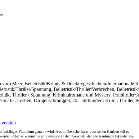
en.
en vom Meer, Belletristik/Krimis & Detektivgeschichten/Internationale K
Belletristik/Thriller/Spannung, Belletristik/Thriller/Verbrechen, Belletrist
itik, Thriller / Spannung, Kriminalromane und Mystery, Politthriller/Ju
mafia, Lesben, Drogenschmuggel, 20. Jahrhundert, Krimi, Thriller, Mi
version
affenfähiges Plutonium genannt wird. Aus unüberschaubaren russischen Kanälen soll es
werden. Aber es kommt nie an. Beteiligte an dem Geschäft, der alte Kaufmann Iskander aus