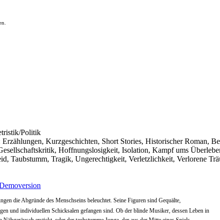
en.
ristik/Politik
ik: Erzählungen, Kurzgeschichten, Short Stories, Historischer Roman, Bel
sellschaftskritik, Hoffnungslosigkeit, Isolation, Kampf ums Überlebe
id, Taubstumm, Tragik, Ungerechtigkeit, Verletzlichkeit, Verlorene Tr
Demoversion
ählungen die Abgründe des Menschseins beleuchtet. Seine Figuren sind Gequälte,
ngen und individuellen Schicksalen gefangen sind. Ob der blinde Musiker, dessen Leben in