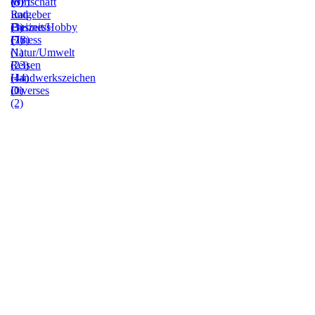
(0)
(37)
Wirtschaft
Ratgeber
und
(3)
Freizeit/Hobby
Business
(7)
Fitness
(13)
(1)
Natur/Umwelt
(23)
Reisen
(44)
Handwerkszeichen
(0)
Diverses
(2)