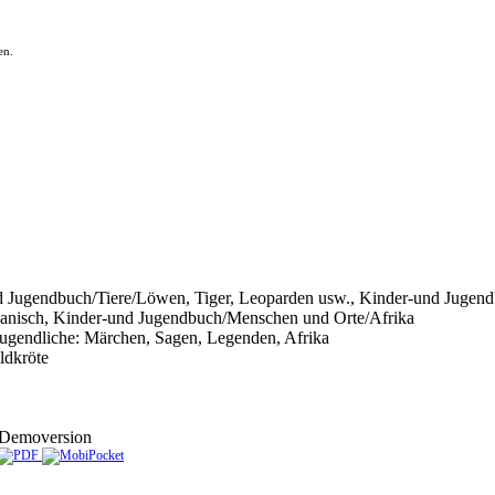
en.
 Jugendbuch/Tiere/Löwen, Tiger, Leoparden usw., Kinder-und Jugendb
anisch, Kinder-und Jugendbuch/Menschen und Orte/Afrika
Jugendliche: Märchen, Sagen, Legenden, Afrika
ldkröte
Demoversion