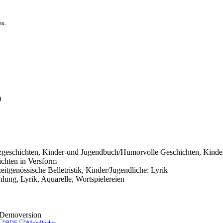
en.
)
ik/Kurzgeschichten, Kinder-und Jugendbuch/Humorvolle Geschichten, Ki
chten in Versform
itgenössische Belletristik, Kinder/Jugendliche: Lyrik
lung, Lyrik, Aquarelle, Wortspielereien
Demoversion