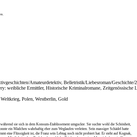
en.
ektivgeschichten/Amateurdetektiv, Belletristik/Liebesroman/Geschichte/
 weibliche Ermittler, Historische Kriminalromane, Zeitgenössische Li
 Weltkrieg, Polen, Westberlin, Gold
n, während sie sich in dem Konsum-Etablissement umguckte. Sie suchte wohl die Schönheit,
 konnte ein Mädchen wahrhaftig eher zum Weglaufen verleiten. Sein massiger Schädel hatte
eine Flüssigkeit ist, die Franz sein Lebtag noch nicht probiert hat. Er steht auf Kognak,