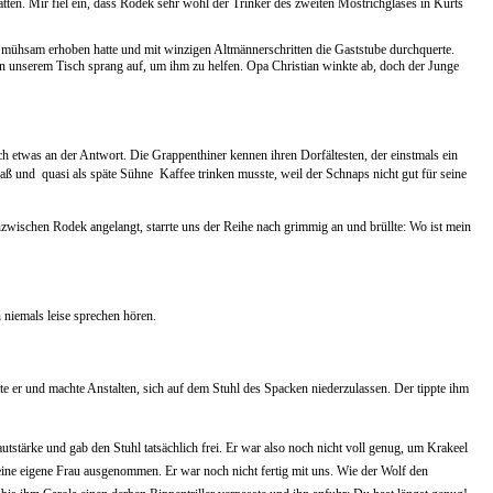
atten. Mir fiel ein, dass Rodek sehr wohl der Trinker des zweiten Mostrichglases in Kurts
 mühsam erhoben hatte und mit winzigen Altmännerschritten die Gaststube durchquerte.
on unserem Tisch sprang auf, um ihm zu helfen. Opa Christian winkte ab, doch der Junge
etwas an der Antwort. Die Grappenthiner kennen ihren Dorfältesten, der einstmals ein
und  quasi als späte Sühne  Kaffee trinken musste, weil der Schnaps nicht gut für seine
zwischen Rodek angelangt, starrte uns der Reihe nach grimmig an und brüllte: Wo ist mein
h niemals leise sprechen hören.
te er und machte Anstalten, sich auf dem Stuhl des Spacken niederzulassen. Der tippte ihm
tstärke und gab den Stuhl tatsächlich frei. Er war also noch nicht voll genug, um Krakeel
seine eigene Frau ausgenommen. Er war noch nicht fertig mit uns. Wie der Wolf den