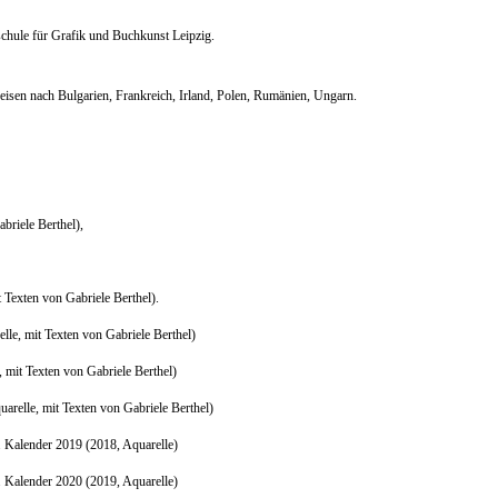
chule für Grafik und Buchkunst Leipzig.
enreisen nach Bulgarien, Frankreich, Irland, Polen, Rumänien, Ungarn.
abriele Berthel),
t Texten von Gabriele Berthel).
lle, mit Texten von Gabriele Berthel)
e, mit Texten von Gabriele Berthel)
uarelle, mit Texten von Gabriele Berthel)
. Kalender 2019 (2018, Aquarelle)
. Kalender 2020 (2019, Aquarelle)