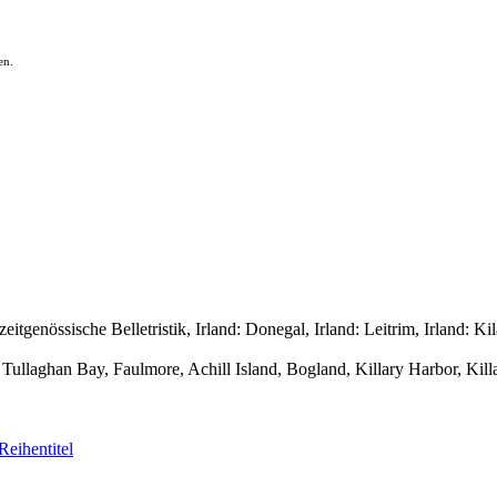
en.
enössische Belletristik, Irland: Donegal, Irland: Leitrim, Irland: Kila
llaghan Bay, Faulmore, Achill Island, Bogland, Killary Harbor, Killal
Reihentitel