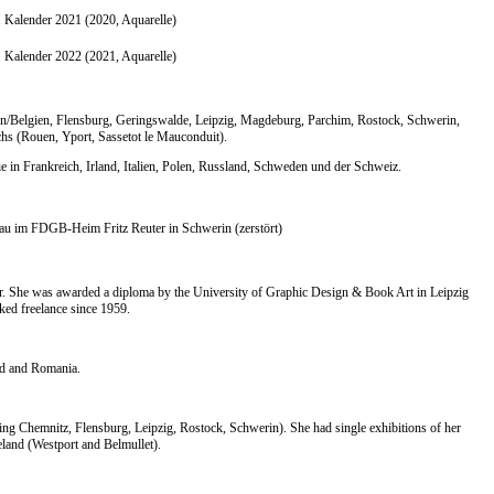
. Kalender 2021 (2020, Aquarelle)
. Kalender 2022 (2021, Aquarelle)
en/Belgien, Flensburg, Geringswalde, Leipzig, Magdeburg, Parchim, Rostock, Schwerin,
chs (Rouen, Yport, Sassetot le Mauconduit).
ie in Frankreich, Irland, Italien, Polen, Russland, Schweden und der Schweiz.
 im FDGB-Heim Fritz Reuter in Schwerin (zerstört)
er. She was awarded a diploma by the University of Graphic Design & Book Art in Leipzig
rked freelance since 1959.
and and Romania.
 Chemnitz, Flensburg, Leipzig, Rostock, Schwerin). She had single exhibitions of her
eland (Westport and Belmullet).