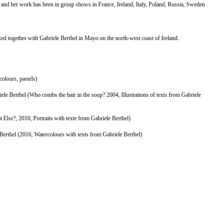
and her work has been in group shows in France, Ireland, Italy, Poland, Russia, Sweden
ed together with Gabriele Berthel in Mayo on the north-west coast of Ireland.
colours, pastels)
le Berthel (Who combs the hair in the soup? 2004, Illustrations of texts from Gabriele
t Else?, 2010, Portraits with texte from Gabriele Berthel)
 Berthel (2016, Watercolours with texts from Gabriele Berthel)