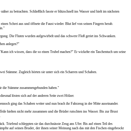
näher zu betrachten. Schließlich fasste er blitzschnell ins Wasser und hielt im nächsten
h einen Schrei aus und öffnete die Faust wieder. Blut lief von seinen Fingern herab.
in."
gung. Die Fluten wurden aufgewirbelt und das schwere Floß geriet ins Schwanken.
chen anlegen?"
. "Kann ich wissen, dass die so einen Trubel machen?" Er wickelte ein Taschentuch um seine
 zwei Stämme. Zugleich hörten sie unter sich ein Scharren und Schaben.
n wir die Stämme zusammengebunden haben."
diesmal lösten sich auf der anderen Seite zwei Hölzer.
ennoch ging das Schaben weiter und nun brach ihr Fahrzeug in der Mitte auseinander.
 Teile hielten nicht mehr zusammen und die Brüder rutschten ins Wasser. Bis zur Brust
.
k. Triefend schleppten sie das durchnässte Zeug ans Ufer. Bis auf einen Teil des
schimpfte auf seinen Bruder, der ihnen seiner Meinung nach das mit den Fischen eingebrockt