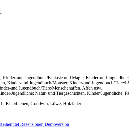
en.
 Kinder-und Jugendbuch/Fantasie und Magie, Kinder-und Jugendbuch/
en, Kinder-und Jugendbuch/Monster, Kinder-und Jugendbuch/Tiere/Lö
Kinder-und Jugendbuch/Tiere/Menschenaffen, Affen usw.
inder/Jugendliche: Natur- und Tiergeschichten, Kinder/Jugendliche: 
ch, Killerbienen, Goodwin, Löwe, Holzfäller
Reihentitel
Rezensionen
Demoversion