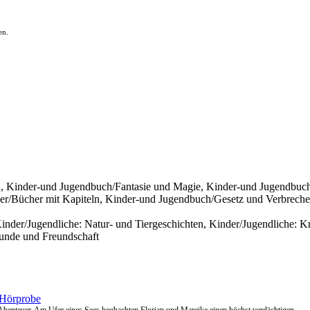
en.
 Kinder-und Jugendbuch/Fantasie und Magie, Kinder-und Jugendbuch
r/Bücher mit Kapiteln, Kinder-und Jugendbuch/Gesetz und Verbreche
inder/Jugendliche: Natur- und Tiergeschichten, Kinder/Jugendliche: K
eunde und Freundschaft
Hörprobe