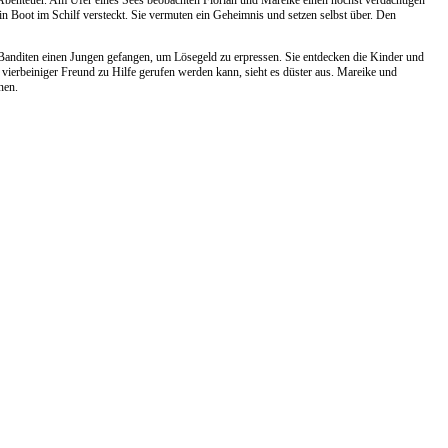
Abenteuer. Am Ufer eines Sees beobachten Florian und Mareike einen höchst verdächtigen
n Boot im Schilf versteckt. Sie vermuten ein Geheimnis und setzen selbst über. Den
 Banditen einen Jungen gefangen, um Lösegeld zu erpressen. Sie entdecken die Kinder und
r vierbeiniger Freund zu Hilfe gerufen werden kann, sieht es düster aus. Mareike und
nen.