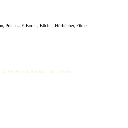
, Polen ...
E-Books, Bücher, Hörbücher, Filme
e der Grenze von Erik Neutsch: Demoversion