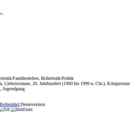
en.
ristik/Familienleben, Belletristik/Politik
ben, Liebesromane, 20. Jahrhundert (1900 bis 1999 n. Chr.), Kriegsroma
, Jugendgang
Reihentitel
Demoversion