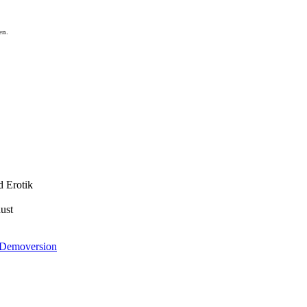
en.
d Erotik
ust
Demoversion