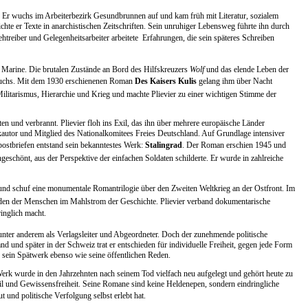
 Er wuchs im Arbeiterbezirk Gesundbrunnen auf und kam früh mit Literatur, sozialem
ichte er Texte in anarchistischen Zeitschriften. Sein unruhiger Lebensweg führte ihn durch
reiber und Gelegenheitsarbeiter arbeitete  Erfahrungen, die sein späteres Schreiben
en Marine. Die brutalen Zustände an Bord des Hilfskreuzers
Wolf
und das elende Leben der
bruchs. Mit dem 1930 erschienenen Roman
Des Kaisers Kulis
gelang ihm über Nacht
ilitarismus, Hierarchie und Krieg und machte Plievier zu einer wichtigen Stimme der
 und verbrannt. Plievier floh ins Exil, das ihn über mehrere europäische Länder
unkautor und Mitglied des Nationalkomitees Freies Deutschland. Auf Grundlage intensiver
stbriefen entstand sein bekanntestes Werk:
Stalingrad
. Der Roman erschien 1945 und
geschönt, aus der Perspektive der einfachen Soldaten schilderte. Er wurde in zahlreiche
t und schuf eine monumentale Romantrilogie über den Zweiten Weltkrieg an der Ostfront. Im
 Leiden der Menschen im Mahlstrom der Geschichte. Plievier verband dokumentarische
ringlich macht.
 unter anderem als Verlagsleiter und Abgeordneter. Doch der zunehmende politische
 und später in der Schweiz trat er entschieden für individuelle Freiheit, gegen jede Form
e sein Spätwerk ebenso wie seine öffentlichen Reden.
erk wurde in den Jahrzehnten nach seinem Tod vielfach neu aufgelegt und gehört heute zu
xil und Gewissensfreiheit. Seine Romane sind keine Heldenepen, sondern eindringliche
und politische Verfolgung selbst erlebt hat.