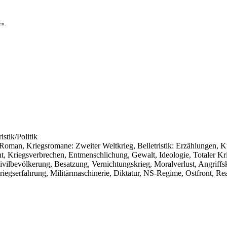
en.
istik/Politik
er Roman, Kriegsromane: Zweiter Weltkrieg, Belletristik: Erzählungen, K
, Kriegsverbrechen, Entmenschlichung, Gewalt, Ideologie, Totaler Krie
vilbevölkerung, Besatzung, Vernichtungskrieg, Moralverlust, Angriff
Kriegserfahrung, Militärmaschinerie, Diktatur, NS-Regime, Ostfront, Rea