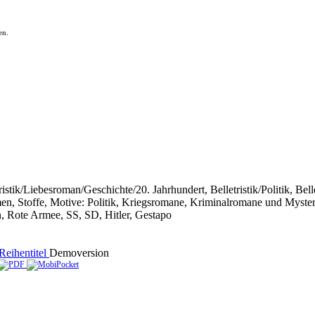
en.
etristik/Liebesroman/Geschichte/20. Jahrhundert, Belletristik/Politik, Bel
en, Stoffe, Motive: Politik, Kriegsromane, Kriminalromane und Myster
n, Rote Armee, SS, SD, Hitler, Gestapo
Reihentitel
Demoversion