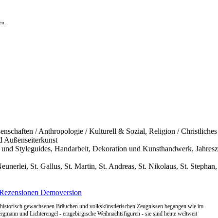
en.
enschaften / Anthropologie / Kulturell & Sozial, Religion / Christlich
nd Außenseiterkunst
ng und Styleguides, Handarbeit, Dekoration und Kunsthandwerk, Jahresz
rlei, St. Gallus, St. Martin, St. Andreas, St. Nikolaus, St. Stephan,
Rezensionen
Demoversion
n historisch gewachsenen Bräuchen und volkskünstlerischen Zeugnissen begangen wie im
ann und Lichterengel - erzgebirgische Weihnachtsfiguren - sie sind heute weltweit