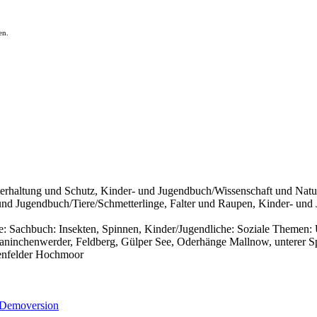
en.
rhaltung und Schutz, Kinder- und Jugendbuch/Wissenschaft und Natu
und Jugendbuch/Tiere/Schmetterlinge, Falter und Raupen, Kinder- und
e: Sachbuch: Insekten, Spinnen, Kinder/Jugendliche: Soziale Themen
el Kaninchenwerder, Feldberg, Gülper See, Oderhänge Mallnow, unterer 
rgenfelder Hochmoor
Demoversion