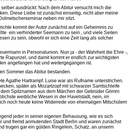
r selber ausdrückt: Nach dem Abitur versucht mich die
en. Diese Liebe ist zunächst einseitig, nicht aber meine
 Dolmetscherseminar neben mir sitzt.
richte kommt der Autor zunächst auf ein Geheimnis zu
te  ein verhinderter Seemann zu sein , und viele Seiten
esen zu sein, obwohl er sich eine Zeit lang als solcher
uermann in Personalunion. Nun ja - der Wahrheit die Ehre -,
rte Rapunzel, und damit kommt er endlich zur wichtigsten
iden angefangen hat und weitergegangen ist.
ben Sommer das Abitur bestanden.
e Agathe Hartrampf. Luise war als Rufname unterstrichen.
hnecken, später als Mozartzopf mit schwarzer Samtschleife
r zu dem Spitznamen aus dem Märchen der Gebrüder Grimm
blichste weibliche Wesen in der Havelstadt, nein, im
ich noch heute keine Widerrede von ehemaligen Mitschülern
iegend jeder in seiner eigenen Behausung, wie es sich
ühl und fremd anmutenden Stadt Berlin und waren zunächst
und trugen gar ein gülden Ringelein, Schatz, an unserm