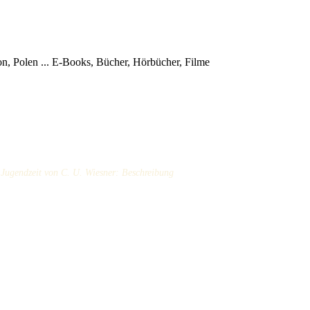
, Polen ...
E-Books, Bücher, Hörbücher, Filme
 Jugendzeit von C. U. Wiesner: Beschreibung