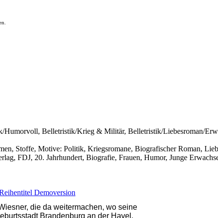
en.
istik/Humorvoll, Belletristik/Krieg & Militär, Belletristik/Liebesroman/
hemen, Stoffe, Motive: Politik, Kriegsromane, Biografischer Roman, Lie
rlag, FDJ, 20. Jahrhundert, Biografie, Frauen, Humor, Junge Erwachse
Reihentitel
Demoversion
. Wiesner, die da weitermachen, wo seine
 Geburtsstadt Brandenburg an der Havel.