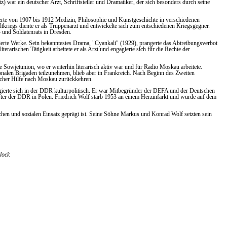
) war ein deutscher Arzt, Schriftsteller und Dramatiker, der sich besonders durch seine
erte von 1907 bis 1912 Medizin, Philosophie und Kunstgeschichte in verschiedenen
kriegs diente er als Truppenarzt und entwickelte sich zum entschiedenen Kriegsgegner.
- und Soldatenrats in Dresden.
ierte Werke. Sein bekanntestes Drama, "Cyankali" (1929), prangerte das Abtreibungsverbot
iterarischen Tätigkeit arbeitete er als Arzt und engagierte sich für die Rechte der
 Sowjetunion, wo er weiterhin literarisch aktiv war und für Radio Moskau arbeitete.
onalen Brigaden teilzunehmen, blieb aber in Frankreich. Nach Beginn des Zweiten
ischer Hilfe nach Moskau zurückkehren.
ierte sich in der DDR kulturpolitisch. Er war Mitbegründer der DEFA und der Deutschen
fter der DDR in Polen. Friedrich Wolf starb 1953 an einem Herzinfarkt und wurde auf dem
ischen und sozialen Einsatz geprägt ist. Seine Söhne Markus und Konrad Wolf setzten sein
lock