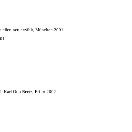
Quellen neu erzählt, München 2001
001
ch Karl Otto Beetz, Erfurt 2002
3