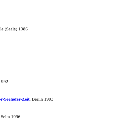
lle (Saale) 1986
 1992
r-Seehofer-Zeit
, Berlin 1993
 Selm 1996