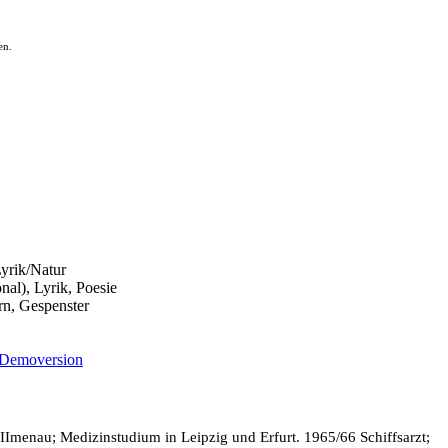
en.
Lyrik/Natur
nal), Lyrik, Poesie
rn, Gespenster
Demoversion
Imenau; Medizinstudium in Leipzig und Erfurt. 1965/66 Schiffsarzt;