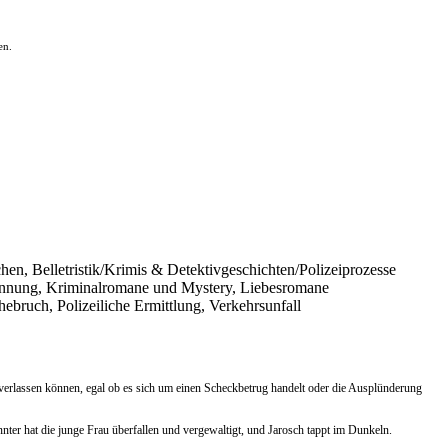
en.
echen, Belletristik/Krimis & Detektivgeschichten/Polizeiprozesse
Spannung, Kriminalromane und Mystery, Liebesromane
bruch, Polizeiliche Ermittlung, Verkehrsunfall
verlassen können, egal ob es sich um einen Scheckbetrug handelt oder die Ausplünderung
nnter hat die junge Frau überfallen und vergewaltigt, und Jarosch tappt im Dunkeln.