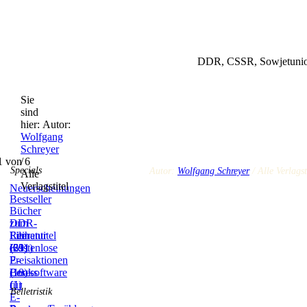
DDR, CSSR, Sowjetunion
Sie
sind
hier:
Autor:
Wolfgang
Schreyer
1 von 6
/
Specials
Autor:
Wolfgang Schreyer
/ Alle Verlagst
Alle
Verlagstitel
Neuerscheinungen
Bestseller
Bücher
zum
DDR-
Film
Literatur
Reihentitel
(59)
(831)
(21)
Kostenlose
E-
Preisaktionen
Books
(10)
Lesesoftware
(1)
für
Belletristik
E-