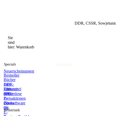
DDR, CSSR, Sowjetunion
Sie
sind
hier:
Warenkorb
Specials
Warenkorb
Neuerscheinungen
Bestseller
Bücher
zum
DDR-
Film
Literatur
Reihentitel
(59)
(831)
(21)
Kostenlose
E-
Preisaktionen
Books
(5)
Lesesoftware
(1)
für
Belletristik
E-